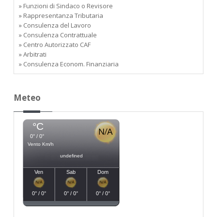
» Funzioni di Sindaco o Revisore
» Rappresentanza Tributaria
» Consulenza del Lavoro
» Consulenza Contrattuale
» Centro Autorizzato CAF
» Arbitrati
» Consulenza Econom. Finanziaria
Meteo
°C
0° / 0°
Vento Km/h
undefined
Ven
Sab
Dom
0° / 0°
0° / 0°
0° / 0°